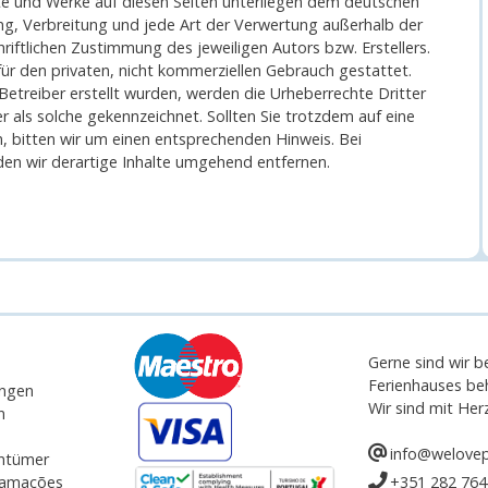
alte und Werke auf diesen Seiten unterliegen dem deutschen
ung, Verbreitung und jede Art der Verwertung außerhalb der
iftlichen Zustimmung des jeweiligen Autors bzw. Erstellers.
ür den privaten, nicht kommerziellen Gebrauch gestattet.
 Betreiber erstellt wurden, werden die Urheberrechte Dritter
r als solche gekennzeichnet. Sollten Sie trotzdem auf eine
 bitten wir um einen entsprechenden Hinweis. Bei
n wir derartige Inhalte umgehend entfernen.
Gerne sind wir 
Ferienhauses beh
ngen
Wir sind mit He
n
info@welove
ntümer
clamações
+351 282 764