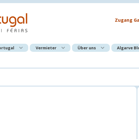
Zugang Ga
ortugal
Vermieter
Über uns
Algarve B